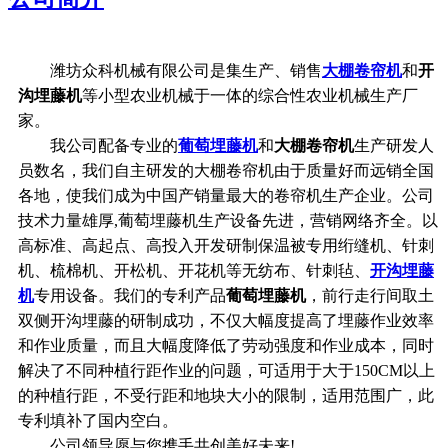
潍坊众科机械有限公司是集生产、销售
大棚卷帘机
和
开
沟埋藤机
等小型农业机械于一体的综合性农业机械生产厂
家。
我公司配备专业的
葡萄埋藤机
和
大棚卷帘机
生产研发人
员数名，我们自主研发的大棚卷帘机由于质量好而远销全国
各地，使我们成为中国产销量最大的卷帘机生产企业。公司
技术力量雄厚,葡萄埋藤机生产设备先进，营销网络齐全。以
高标准、高起点、高投入开发研制保温被专用绗缝机、针刺
机、梳棉机、开松机、开花机等无纺布、针刺毡、
开沟埋藤
机
专用设备。我们的专利产品
葡萄埋藤机
，前行走行间取土
双侧开沟埋藤的研制成功，不仅大幅度提高了埋藤作业效率
和作业质量，而且大幅度降低了劳动强度和作业成本，同时
解决了不同种植行距作业的问题，可适用于大于150CM以上
的种植行距，不受行距和地块大小的限制，适用范围广，此
专利填补了国内空白。
公司领导愿与您携手共创美好未来!