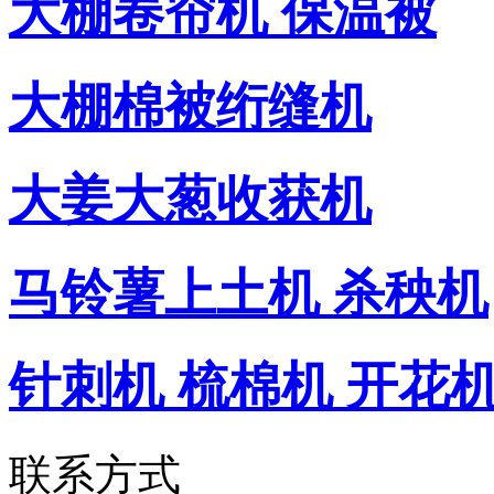
大棚卷帘机 保温被
大棚棉被绗缝机
大姜大葱收获机
马铃薯上土机 杀秧机
针刺机 梳棉机 开花
联系方式