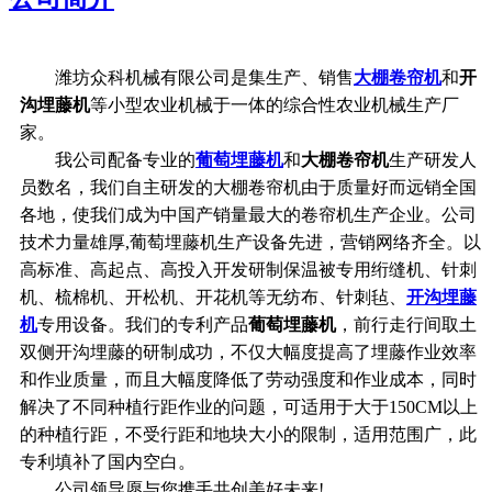
潍坊众科机械有限公司是集生产、销售
大棚卷帘机
和
开
沟埋藤机
等小型农业机械于一体的综合性农业机械生产厂
家。
我公司配备专业的
葡萄埋藤机
和
大棚卷帘机
生产研发人
员数名，我们自主研发的大棚卷帘机由于质量好而远销全国
各地，使我们成为中国产销量最大的卷帘机生产企业。公司
技术力量雄厚,葡萄埋藤机生产设备先进，营销网络齐全。以
高标准、高起点、高投入开发研制保温被专用绗缝机、针刺
机、梳棉机、开松机、开花机等无纺布、针刺毡、
开沟埋藤
机
专用设备。我们的专利产品
葡萄埋藤机
，前行走行间取土
双侧开沟埋藤的研制成功，不仅大幅度提高了埋藤作业效率
和作业质量，而且大幅度降低了劳动强度和作业成本，同时
解决了不同种植行距作业的问题，可适用于大于150CM以上
的种植行距，不受行距和地块大小的限制，适用范围广，此
专利填补了国内空白。
公司领导愿与您携手共创美好未来!