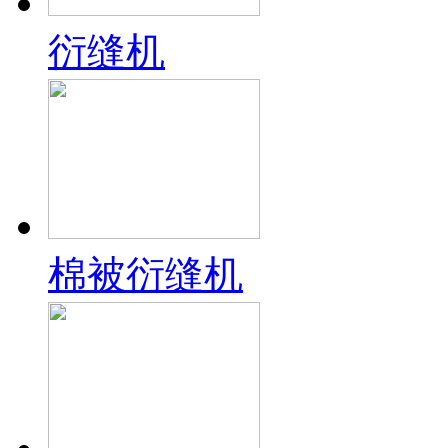
衍缝机
棉被衍缝机