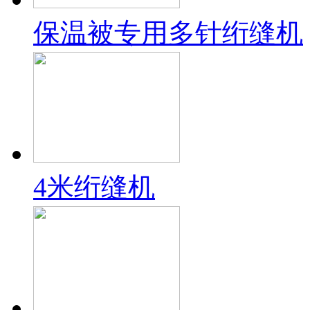
保温被专用多针绗缝机
4米绗缝机