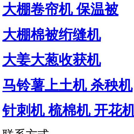
大棚卷帘机 保温被
大棚棉被绗缝机
大姜大葱收获机
马铃薯上土机 杀秧机
针刺机 梳棉机 开花