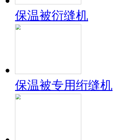
保温被衍缝机
保温被专用绗缝机