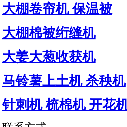
大棚卷帘机 保温被
大棚棉被绗缝机
大姜大葱收获机
马铃薯上土机 杀秧机
针刺机 梳棉机 开花