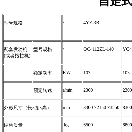
自走
/
4YZ-3B
型号规格
/
QC4112ZL-140
YC4
配套发动机
型号规格
(或者拖拉机)
KW
103
103
额定功率
r/min
2300
230
额定转速
mm
8300 ×2150 ×3550
8300
外形尺寸（长×宽×高）
kg
6500
680
结构质量