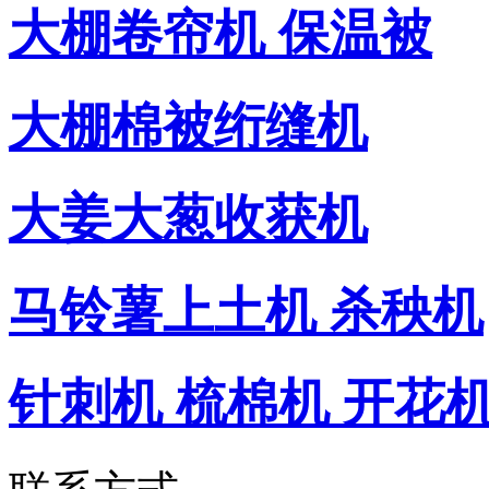
大棚卷帘机 保温被
大棚棉被绗缝机
大姜大葱收获机
马铃薯上土机 杀秧机
针刺机 梳棉机 开花